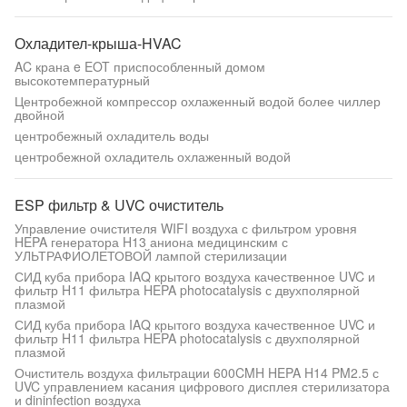
Охладител-крыша-HVAC
AC крана e EOT приспособленный домом
высокотемпературный
Центробежной компрессор охлаженный водой более чиллер
двойной
центробежный охладитель воды
центробежной охладитель охлаженный водой
ESP фильтр & UVC очиститель
Управление очистителя WIFI воздуха с фильтром уровня
HEPA генератора H13 аниона медицинским с
УЛЬТРАФИОЛЕТОВОЙ лампой стерилизации
СИД куба прибора IAQ крытого воздуха качественное UVC и
фильтр H11 фильтра HEPA photocatalysis с двухполярной
плазмой
СИД куба прибора IAQ крытого воздуха качественное UVC и
фильтр H11 фильтра HEPA photocatalysis с двухполярной
плазмой
Очиститель воздуха фильтрации 600CMH HEPA H14 PM2.5 с
UVC управлением касания цифрового дисплея стерилизатора
и dininfection воздуха