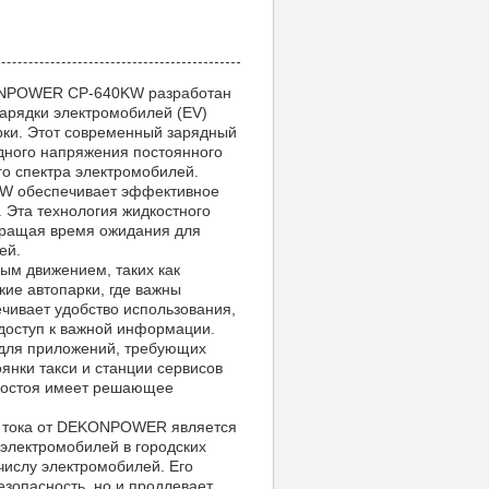
KONPOWER CP-640KW разработан
арядки электромобилей (EV)
рки. Этот современный зарядный
одного напряжения постоянного
го спектра электромобилей.
W обеспечивает эффективное
 Эта технология жидкостного
кращая время ожидания для
ей.
ным движением, таких как
ие автопарки, где важны
чивает удобство использования,
 доступ к важной информации.
 для приложений, требующих
оянки такси и станции сервисов
простоя имеет решающее
о тока от DEKONPOWER является
электромобилей в городских
ислу электромобилей. Его
зопасность, но и продлевает