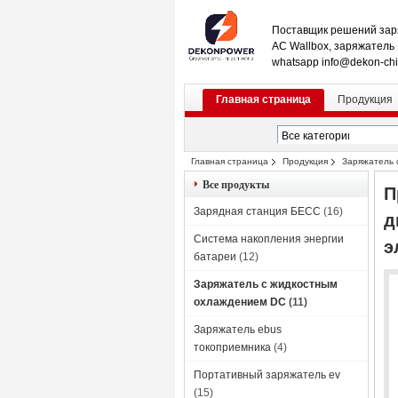
Поставщик решений зар
AC Wallbox, заряжатель
whatsapp info@dekon-ch
Главная страница
Продукция
Главная страница
Продукция
Заряжатель 
сенсорным экраном, обеспечивающим 
Все продукты
П
Зарядная станция БЕСС
(16)
д
Система накопления энергии
э
батареи
(12)
Заряжатель с жидкостным
охлаждением DC
(11)
Заряжатель ebus
токоприемника
(4)
Портативный заряжатель ev
(15)