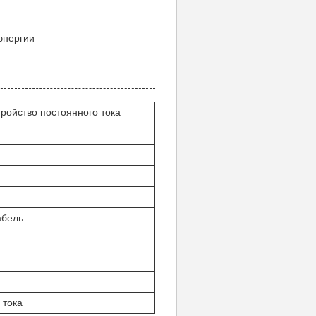
энергии
ойство постоянного тока
абель
 тока