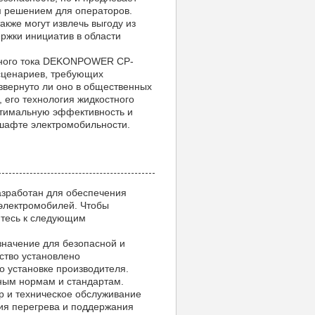
м решением для операторов.
кже могут извлечь выгоду из
ржки инициатив в области
нного тока DEKONPOWER CP-
сценариев, требующих
азвернуто ли оно в общественных
, его технология жидкостного
птимальную эффективность и
шафте электромобильности.
азработан для обеспечения
электромобилей. Чтобы
итесь к следующим
начение для безопасной и
ство установлено
о установке производителя.
тным нормам и стандартам.
 и техническое обслуживание
ия перегрева и поддержания