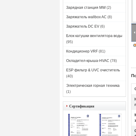
Зарядная станция MW
(2)
Заряжатель wallbox AC
(8)
Заряжатель DC EV
(6)
Блок катушки вентилятора воды
(95)
Кондиционер VRF
(81)
Охладител-крыша-HVAC
(78)
ESP фильтр & UVC очиститель
П
(40)
Электрическая горная техника
(1)
Сертификация