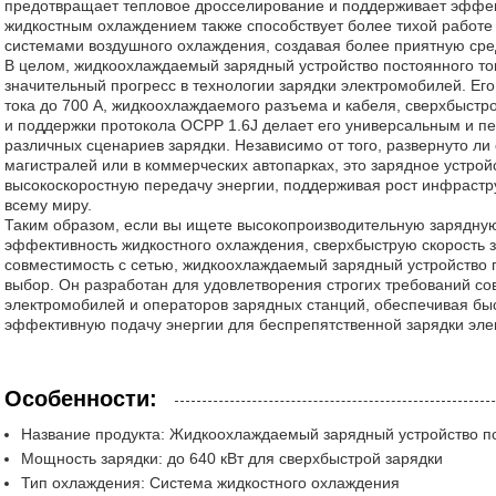
предотвращает тепловое дросселирование и поддерживает эффект
жидкостным охлаждением также способствует более тихой работ
системами воздушного охлаждения, создавая более приятную сред
В целом, жидкоохлаждаемый зарядный устройство постоянного то
значительный прогресс в технологии зарядки электромобилей. Его
тока до 700 А, жидкоохлаждаемого разъема и кабеля, сверхбыстр
и поддержки протокола OCPP 1.6J делает его универсальным и 
различных сценариев зарядки. Независимо от того, развернуто ли 
магистралей или в коммерческих автопарках, это зарядное устро
высокоскоростную передачу энергии, поддерживая рост инфрастр
всему миру.
Таким образом, если вы ищете высокопроизводительную зарядн
эффективность жидкостного охлаждения, сверхбыструю скорость 
совместимость с сетью, жидкоохлаждаемый зарядный устройство 
выбор. Он разработан для удовлетворения строгих требований с
электромобилей и операторов зарядных станций, обеспечивая бы
эффективную подачу энергии для беспрепятственной зарядки эле
Особенности:
Название продукта: Жидкоохлаждаемый зарядный устройство по
Мощность зарядки: до 640 кВт для сверхбыстрой зарядки
Тип охлаждения: Система жидкостного охлаждения