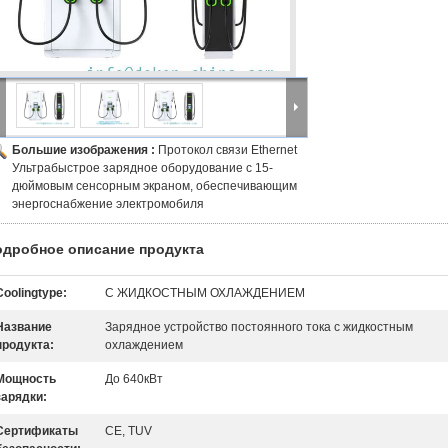
Большие изображения :
Протокол связи Ethernet
Ультрабыстрое зарядное оборудование с 15-
дюймовым сенсорным экраном, обеспечивающим
энергоснабжение электромобиля
одробное описание продукта
Coolingtype:
С ЖИДКОСТНЫМ ОХЛАЖДЕНИЕМ
Название
Зарядное устройство постоянного тока с жидкостным
продукта:
охлаждением
Мощность
До 640кВт
зарядки:
Сертификаты
CE, TUV