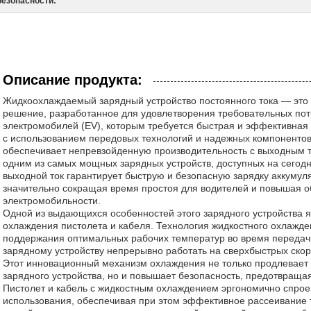
безопасности:
Описание продукта:
Жидкоохлаждаемый зарядный устройство постоянного тока — это
решение, разработанное для удовлетворения требовательных пот
электромобилей (EV), которым требуется быстрая и эффективная
с использованием передовых технологий и надежных компонентов,
обеспечивает непревзойденную производительность с выходным то
одним из самых мощных зарядных устройств, доступных на сегод
выходной ток гарантирует быструю и безопасную зарядку аккумул
значительно сокращая время простоя для водителей и повышая 
электромобильности.
Одной из выдающихся особенностей этого зарядного устройства я
охлаждения пистолета и кабеля. Технология жидкостного охлажд
поддержания оптимальных рабочих температур во время передач
зарядному устройству непрерывно работать на сверхбыстрых скор
Этот инновационный механизм охлаждения не только продлевает
зарядного устройства, но и повышает безопасность, предотвраща
Пистолет и кабель с жидкостным охлаждением эргономично спрое
использования, обеспечивая при этом эффективное рассеивание т