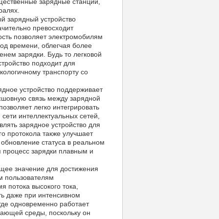
бщественные зарядные станции,
ралях.
й зарядный устройство
ачительно превосходит
ость позволяет электромобилям
иод времени, облегчая более
енем зарядки. Будь то легковой
стройство подходит для
кологичному транспорту со
ядное устройство поддерживает
есшовную связь между зарядной
озволяет легко интегрировать
 сети интеллектуальных сетей,
влять зарядное устройство для
го протокола также улучшает
к обновление статуса в реальном
я процесс зарядки плавным и
щее значение для достижения
м пользователям
 потока высокого тока,
ть даже при интенсивном
 где одновременно работает
жающей среды, поскольку он