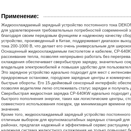
Применение:
Жидкоохлаждаемый зарядный устройство постоянного тока DE
для удовлетворения требовательных потребностей современной з
благодаря своим передовым функциям и надежному качеству сбо
устройство, произведенный в Китае, поддерживает диапазон вых
тока 200-1000 В, что делает его очень универсальным для широко
Оснащенный жидкоохлаждаемым пистолетом и кабелем, CP-640K
рассеивание тепла, позволяя непрерывно работать без перегрева.
охлаждения обеспечивает сверхбыструю зарядку, значительно со
владельцев электромобилей и повышая удобство для пользовател
Это зарядное устройство идеально подходит для мест с интенсив
придорожные остановки, городские зарядные центры и коммерческ
быстрые обороты. Его 15-дюймовый сенсорный интерфейс обеспе
позволяя водителям легко отслеживать статус зарядки и получать
Сверхбыстрая жидкостная зарядка CP-640KW идеально подходит
быстрого пополнения энергии, таких как логистические центры, ст
совместного использования поездок, где минимизация времени 
значение.
Кроме того, жидкоохлаждаемый зарядный устройство постоянног
отличным выбором для крупномасштабных зарядных станций для 
районах, предлагая надежный и эффективный сервис растущему ч
надежная система жидкостного охлаждения не только повышает бе