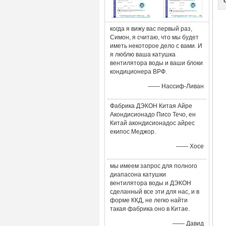
когда я вижу вас первый раз,
Симон, я считаю, что мы будет
иметь некоторое дело с вами. И
я люблю ваша катушка
вентилятора воды и ваши блоки
кондиционера ВРФ.
—— Нассиф-Ливан
Фабрика ДЭКОН Китая Айре
Акондисионадо Писо Течо, ен
Китай акондисионадос айрес
екипос Меджор.
—— Хосе
мы имеем запрос для полного
диапасона катушки
вентилятора воды и ДЭКОН
сделанный все эти для нас, и в
форме ККД, не легко найти
такая фабрика оно в Китае.
—— Давид