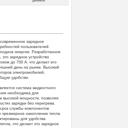
дюймов
 современное зарядное
ребностей пользователей
 подача энергии. Разработанное
 это зарядное устройство
ком до 700 А, что делает его
няшний день на рынке. Высокий
яторов электромобилей,
общую удобство
вляется система жидкостного
ения необходима для
и высокой мощности, позволяя
остях зарядки без перегрева.
 срок службы компонентов
я чрезмерное накопление тепла.
ктированы для удобства
епла, что делает это зарядное