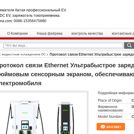
яжателя Китая профессиональный EV.
 DC EV, заряжатель токоприемника.
ina.com: 0086-15356475680
О Компании
Наша фабрика
контроль качества
контактные 
Протокол связи Ethernet Ультрабыстрое заря
с жидкостным охлаждением DC
энергоснабжение электромобиля
ротокол связи Ethernet Ультрабыстрое заря
юймовым сенсорным экраном, обеспечиваю
лектромобиля
Подробная информа
Place of Origin:
C
Фирменное
наименование:
Model Number:
C
контакт