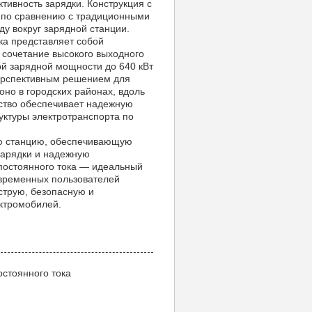
ивность зарядки. Конструкция с
е по сравнению с традиционными
у вокруг зарядной станции.
ка представляет собой
 сочетание высокого выходного
ой зарядной мощности до 640 кВт
перспективным решением для
оно в городских районах, вдоль
йство обеспечивает надежную
уктуры электротранспорта по
ую станцию, обеспечивающую
зарядки и надежную
постоянного тока — идеальный
овременных пользователей
струю, безопасную и
ктромобилей.
стоянного тока