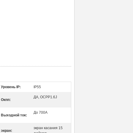
Уровень IP:
IP55
ДА, OCPP1.6J
Окпп:
До 700А
Выходной ток:
экран касания 15
экран: