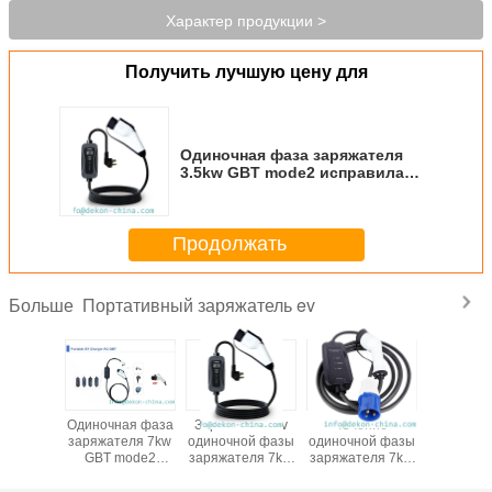
Характер продукции >
Получить лучшую цену для
Одиночная фаза заряжателя
3.5kw GBT mode2 исправила
заряжатель ev настоящего
дисплея OLCD портативный
для поручать
Продолжать
электротранспорта
Портативный заряжатель ev
Больше
ение
Одиночная фаза
Заряжатель ev
Течение
Одиночна
ой фазы
заряжателя 7kw
одиночной фазы
одиночной фазы
заряжа
еля 7kw
GBT mode2
заряжателя 7kw
заряжателя 7kw
3.5kw GB
mode2
исправила
GBT mode2
IEC62196-2
зафикси
ванное с
заряжатель ev
регулируемый
mode2
настоя