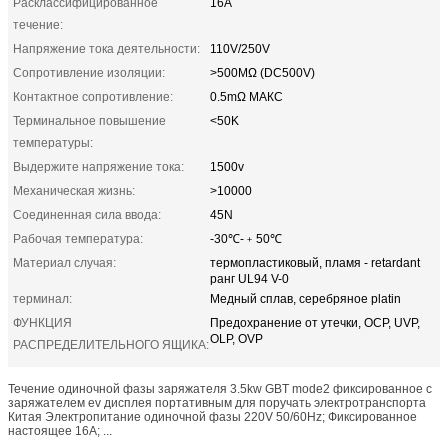
Расклассифицированное
16A
течение:
Напряжение тока деятельности:
110V/250V
Сопротивление изоляции:
>500MΩ (DC500V)
Контактное сопротивление:
0.5mΩ МАКС
Терминальное повышение
<50K
температуры:
Выдержите напряжение тока:
1500v
Механическая жизнь:
>10000
Соединенная сила ввода:
45N
Рабочая температура:
-30℃-﹢50℃
Материал случая:
термопластиковый, пламя - retardant
ранг UL94 V-0
терминал:
Медный сплав, серебряное platin
ФУНКЦИЯ
Предохранение от утечки, OCP, UVP,
OLP, OVP
РАСПРЕДЕЛИТЕЛЬНОГО ЯЩИКА:
Течение одиночной фазы заряжателя 3.5kw GBT mode2 фиксированное с
заряжателем ev дисплея портативным для поручать электротранспорта
Китая Электропитание одиночной фазы 220V 50/60Hz; Фиксированное
настоящее 16A; ...