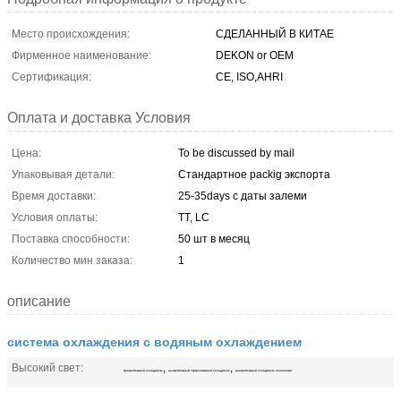
Место происхождения:
СДЕЛАННЫЙ В КИТАЕ
Фирменное наименование:
DEKON or OEM
Сертификация:
CE, ISO,AHRI
Оплата и доставка Условия
Цена:
To be discussed by mail
Упаковывая детали:
Стандартное packig экспорта
Время доставки:
25-35days с даты залеми
Условия оплаты:
TT, LC
Поставка способности:
50 шт в месяц
Количество мин заказа:
1
описание
система охлаждения с водяным охлаждением
Высокий свет:
,
,
Центробежный охладитель
центробежный эффективный охладитель
центробежный охладитель технологии