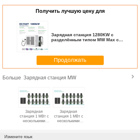
Получить лучшую цену для
Зарядная станция 1280KW с
разделённым типом MW Max с
16 разъемами
Продолжать
Зарядная станция MW
Больше
Зарядная
Зарядная
станция 1 МВт с
станция 1 МВт с
несколькими
несколькими
зарядными
зарядными
точками
точками
Измените язык