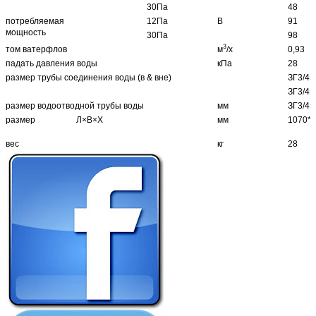
30Па
48
потребляемая
12Па
В
91
мощность
30Па
98
3
том ватерфлов
м
/х
0,93
падать давления воды
кПа
28
размер трубы соединения воды (в & вне)
ЗГ3/4»
ЗГ3/4»
размер водоотводной трубы воды
мм
ЗГ3/4»
размер
Л×В×Х
мм
1070*4
вес
кг
28