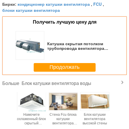
кондиционер катушки вентилятора
FCU
Бирки:
,
,
блоки катушки вентилятора
Получить лучшую цену для
Катушка скрытая потолком
трубопровода вентилятора
унит-1360КФМ (2 ТРУБКИ)
Продолжать
Блок катушки вентилятора воды
Больше
чите
Намочите
Стена Fcu блока
Блок катушки
трубки 
ный блок
охлаженный блок
катушки
вентилятора
600КФ
ытый
скрытый
вентилятора
высокой стены
кату
лком
потолком
ABS 800CFM
вентил