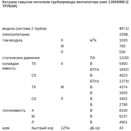
Катушка скрытая потолком трубопровода вентилятора унит-1360КФМ (2
ТРУБКИ)
модель (система 2 трубок)
ФП-10
электропитание
220В, 
3
том воздуха
Х
м
/х
1020
М
765
Л
530
статическое давление
ПА
12(30)
охлаждая
ТХ
Х
В
5400
емкость
БТУ/х
18425
СХ
В
4023
БТУ/х
13726
ТХ
М
В
4374
В
3455
СХ
Л
В
3402
В
2790
теплоемкость
Х
В
8100
М
В
6237
Л
В
4901
шум
быстрый ход
12Па
дБ (а)
43