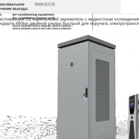
аксимальное
500A (CCS)
ечение выхода:
тестованный CE европейский заряжатель с жидкостным охлажден
андарта 480kw двойной ультра быстрый для поручать электротранс