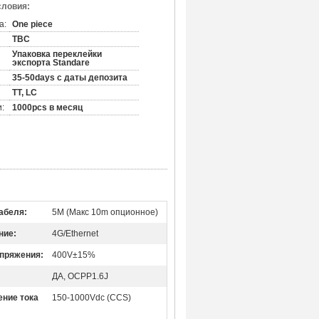
словия:
а:
One piece
TBC
Упаковка переклейки
экспорта Standare
35-50days с даты депозита
TT, LC
:
1000pcs в месяц
абеля:
5M (Макс 10m опционное)
ние:
4G/Ethernet
пряжения:
400V±15%
ДА, OCPP1.6J
ние тока
150-1000Vdc (CCS)
: