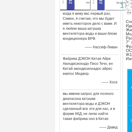
когда я вижу вас первый раз,
Симон, я считаю, что мы будет
Сп
иметь некоторое дело с вами. И
Ид
я люблю ваша катушка
Жи
вентилятора воды и ваши блоки
Мо
Ра
кондиционера ВРФ.
7"
Фр
—— Нассиф-Ливан
OC
IK1
Из
Фабрика ДЭКОН Китая Айре
Акондисионадо Писо Течо, ен
Китай акондисионадос айрес
екипос Меджор.
—— Хосе
мы имеем запрос для полного
диапасона катушки
вентилятора воды и ДЭКОН
сделанный все эти для нас, и в
форме ККД, не легко найти
такая фабрика оно в Китае.
—— Давид