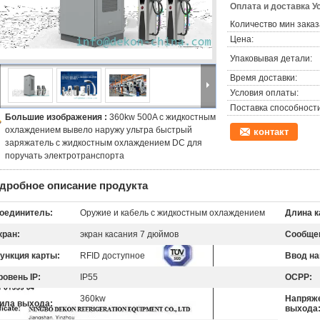
Оплата и доставка У
Количество мин заказ
Цена:
Упаковывая детали:
Время доставки:
Условия оплаты:
Поставка способности
Большие изображения :
360kw 500A с жидкостным
охлаждением вывело наружу ультра быстрый
контакт
заряжатель с жидкостным охлаждением DC для
поручать электротранспорта
дробное описание продукта
оединитель:
Оружие и кабель с жидкостным охлаждением
Длина к
кран:
экран касания 7 дюймов
Сообще
ункция карты:
RFID доступное
Ввод на
ровень IP:
IP55
OCPP:
360kw
Напряже
ила выхода:
выхода