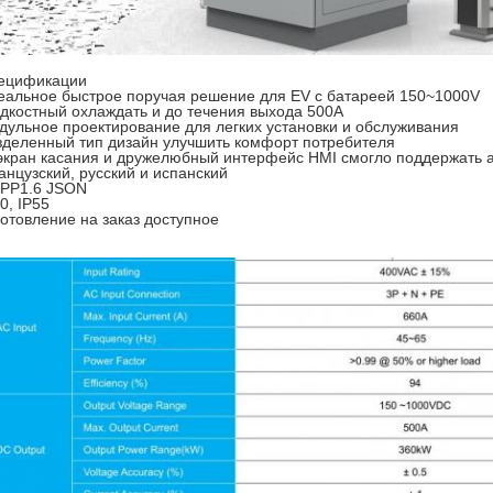
ецификации
еальное быстрое поручая решение для EV с батареей 150~1000V
дкостный охлаждать и до течения выхода 500A
дульное проектирование для легких установки и обслуживания
зделенный тип дизайн улучшить комфорт потребителя
 экран касания и дружелюбный интерфейс HMI смогло поддержать а
анцузский, русский и испанский
PP1.6 JSON
0, IP55
готовление на заказ доступное