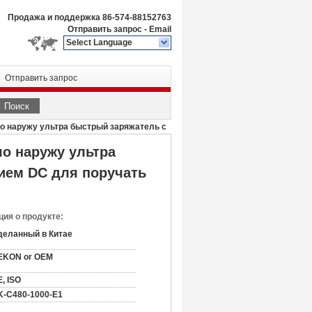
Продажа и поддержка
86-574-88152763
Отправить запрос
-
Email
Select Language
Отправить запрос
Поиск
 наружу ультра быстрый заряжатель с
о наружу ультра
ием DC для поручать
ия о продукте:
деланный в Китае
EKON or OEM
, ISO
K-C480-1000-E1