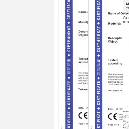
М
т
Ат
ст