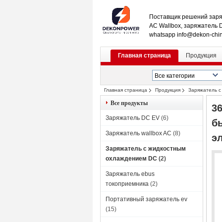
Поставщик решений заря
AC Wallbox, заряжатель 
whatsapp info@dekon-chi
Главная страница
Продукция
Главная страница
Продукция
Заряжатель с
жидкостным охлаждением DC для поруч
Все продукты
3
Заряжатель DC EV
(6)
б
Заряжатель wallbox AC
(8)
э
Заряжатель с жидкостным
охлаждением DC
(2)
Заряжатель ebus
токоприемника
(2)
Портативный заряжатель ev
(15)