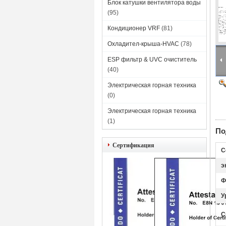
Блок катушки вентилятора воды
(95)
Кондиционер VRF
(81)
Охладител-крыша-HVAC
(78)
ESP фильтр & UVC очиститель
(40)
Электрическая горная техника
(0)
Электрическая горная техника
(1)
По
Сертификация
С
э
Ф
У
С