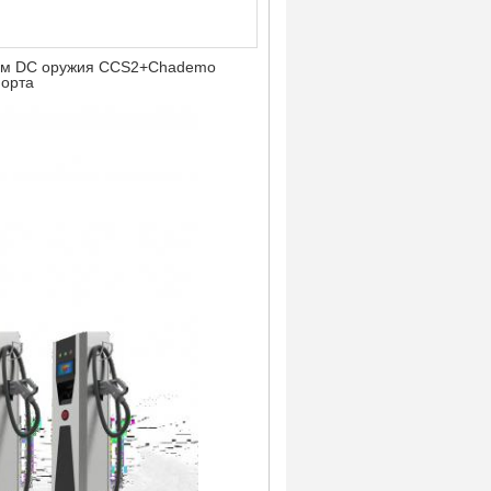
ием DC оружия CCS2+Chademo
порта