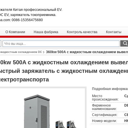
жателя Китая профессиональный EV.
DC EV, заряжатель токоприемника.
na.com: 0086-15356475680
О Компании
Наша фабрика
Контроль качества
Контакты
360kw 500A с жидкостным охлаждением вывело
 жидкостным охлаждением DC
ать электротранспорта
60kw 500A с жидкостным охлаждением вывел
ыстрый заряжатель с жидкостным охлажден
лектротранспорта
Подробная информац
Место
С
происхождения:
Фирменное
D
наименование:
Сертификация:
CE
Номер модели:
H