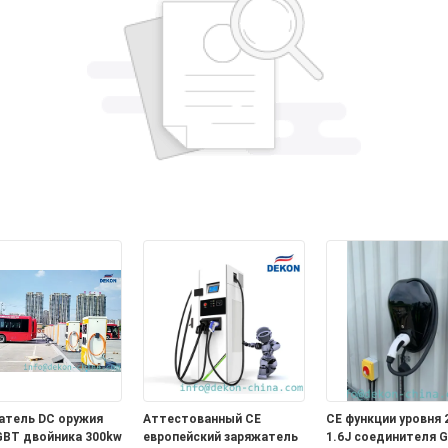
атель DC оружия
Аттестованный CE
CE функции уровня 
BT двойника 300kw
европейский заряжатель
1.6J соединителя 