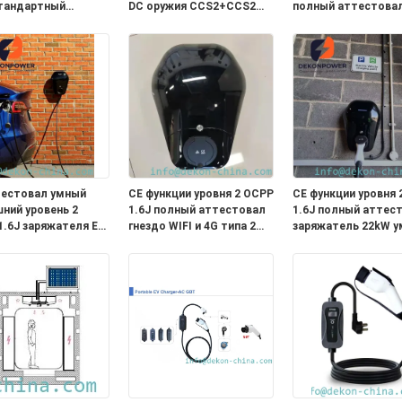
тандартный
DC оружия CCS2+CCS2
полный аттестова
ый для поручать
двойника стандарта
умный заряжатель
ротранспорта
360kw быстрый для
EV с 5 метрами
электрический поручать
привязывает WIFI и
автобуса или тележки
тестовал умный
CE функции уровня 2 OCPP
CE функции уровня 
ний уровень 2
1.6J полный аттестовал
1.6J полный аттес
1.6J заряжателя EV
гнездо WIFI и 4G типа 2
заряжатель 22kW 
й соединитель
заряжателя 7kW умное
домашний EV
 функции с 5
домашнее EV
соединитель типа 2
ми привязывает
метрами привязыв
 32A
WIFI и 4G