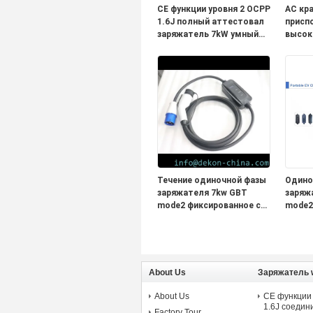
CE функции уровня 2 OCPP
AC кра
1.6J полный аттестовал
присп
заряжатель 7kW умный
высок
домашний EV
соединитель типа 2 с 5
метрами привязывает
WIFI и 4G
Течение одиночной фазы
Одино
заряжателя 7kw GBT
заряж
mode2 фиксированное с
mode2
заряжателем ev дисплея
заряж
портативным для
насто
поручать
OLCD 
электротранспорта
поруч
элект
About Us
Заряжатель 
About Us
CE функции
1.6J соедин
Factory Tour