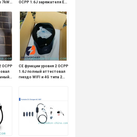
л 7kW
OCPP 1.6J заряжателя EV
 дома
полный соединитель
типа 1 функции с 5
 4G
метрами привязывает
выход 40A
2 OCPP
CE функции уровня 2 OCPP
товал
1.6J полный аттестовал
умный
гнездо WIFI и 4G типа 2
заряжателя 22kW умное
 с 5
EV для домашнего или
ает
коммерчески