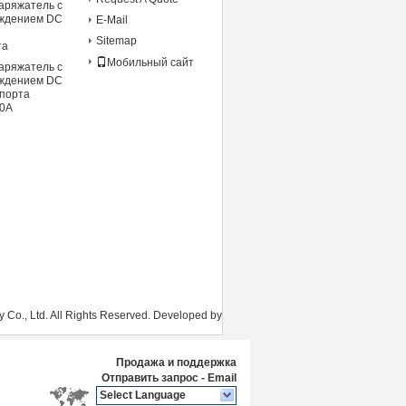
аряжатель с
аждением DC
E-Mail
Sitemap
та
Мобильный сайт
аряжатель с
аждением DC
спорта
00A
Co., Ltd. All Rights Reserved. Developed by
Продажа и поддержка
Отправить запрос
-
Email
Select Language