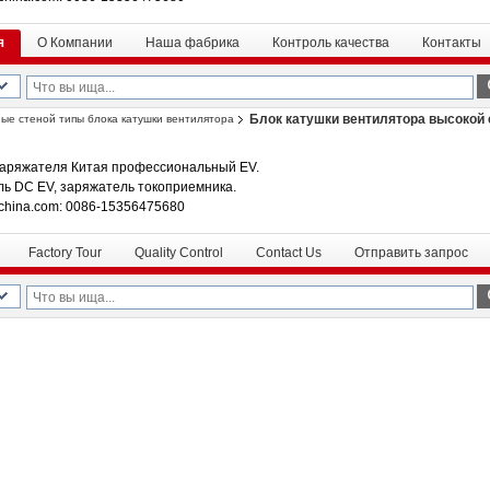
я
О Компании
Наша фабрика
Контроль качества
Контакты
Блок катушки вентилятора высокой
ые стеной типы блока катушки вентилятора
аряжателя Китая профессиональный EV.
ль DC EV, заряжатель токоприемника.
china.com: 0086-15356475680
Factory Tour
Quality Control
Contact Us
Отправить запрос