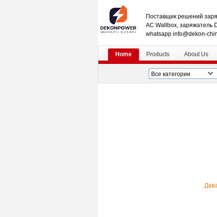
Поставщик решений заря
AC Wallbox, заряжатель 
whatsapp info@dekon-chi
Home
Products
About Us
Дава