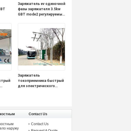
Заряжатель ev одиночной
GBT
фазы заряжателя 3.5kw
GBT mode2 регулируемый
настоящий портативный
ея
для поручать
 для
электротранспорта
Китая
а
Заряжатель
стрый
токоприемника быстрый
для электрического
300kw
течения выхода 800A
емкости автобуса 600kw
поручая
дкостным
Contact Us
дкостным
Contact Us
ело наружу
Request A Quote