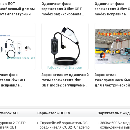
на e EOT
Одиночная фаза
Одиночная фаза
особленный домом
заряжателя 3.5kw GBT
заряжателя 3.5kw 
отемпературный
mode2 зафиксировала
mode2 исправила
настоящее с
заряжатель ev
заряжателем ev
настоящего диспл
пилотной лампы
OLCD портативный
портативным для
поручать
поручать
электротранспорт
электротранспорта
чная фаза
Заряжатель ev одиночной
Заряжатель
ателя 7kw GBT
фазы заряжателя 7kw
токоприемника бы
 исправила
GBT mode2 регулируемый
для электрической
атель ev
настоящий портативный
емкости автобуса 
ящего дисплея
для поручать
поручая
портативный для
электротранспорта
ать
ротранспорта
wallbox AC
Заряжатель DC EV
Заряжатель с жи
охлаждением DC
 уровня 2 OCPP
Европейский заряжатель DC
360kw 500A с жи
ителя GBT
соединителя CCS2+Chademo
охлаждением выв