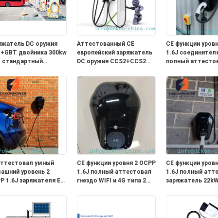
яжатель DC оружия
Аттестованный CE
CE функции уров
+GBT двойника 300kw
европейский заряжатель
1.6J соединител
 стандартный
DC оружия CCS2+CCS2
полный аттесто
трый для поручать
двойника стандарта
умный заряжате
ктротранспорта
360kw быстрый для
EV с 5 метрами
электрический поручать
привязывает WIFI
автобуса или тележки
аттестовал умный
CE функции уровня 2 OCPP
CE функции уров
ашний уровень 2
1.6J полный аттестовал
1.6J полный атт
P 1.6J заряжателя EV
гнездо WIFI и 4G типа 2
заряжатель 22k
ный соединитель
заряжателя 7kW умное
домашний EV
 1 функции с 5
домашнее EV
соединитель типа
рами привязывает
метрами привяз
од 32A
WIFI и 4G