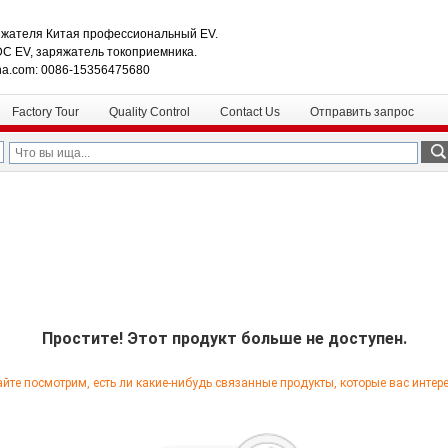
жателя Китая профессиональный EV.
DC EV, заряжатель токоприемника.
na.com: 0086-15356475680
Factory Tour
Quality Control
Contact Us
Отправить запрос
Простите! Этот продукт больше не доступен.
йте посмотрим, есть ли какие-нибудь связанные продукты, которые вас интер