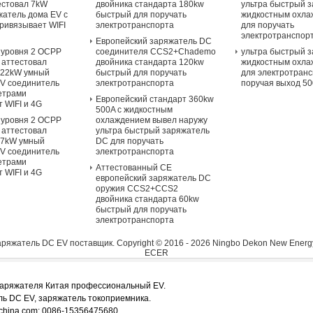
естовал 7kW
двойника стандарта 180kw
ультра быстрый з
жатель дома EV с
быстрый для поручать
жидкостным охл
ривязывает WIFI
электротранспорта
для поручать
электротранспор
Европейский заряжатель DC
 уровня 2 OCPP
соединителя CCS2+Chademo
ультра быстрый з
 аттестовал
двойника стандарта 120kw
жидкостным охл
 22kW умный
быстрый для поручать
для электротран
V соединитель
электротранспорта
поручая выход 5
метрами
Европейский стандарт 360kw
 WIFI и 4G
500A с жидкостным
 уровня 2 OCPP
охлаждением вывел наружу
 аттестовал
ультра быстрый заряжатель
 7kW умный
DC для поручать
V соединитель
электротранспорта
метрами
Аттестованный CE
 WIFI и 4G
европейский заряжатель DC
оружия CCS2+CCS2
двойника стандарта 60kw
быстрый для поручать
электротранспорта
ряжатель DC EV поставщик.
Copyright © 2016 - 2026 Ningbo Dekon New Energy 
ECER
аряжателя Китая профессиональный EV.
ль DC EV, заряжатель токоприемника.
china.com: 0086-15356475680