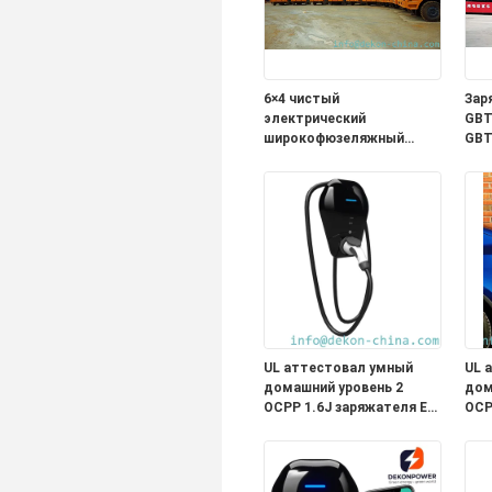
6×4 чистый
Зар
электрический
GBT
широкофюзеляжный
GBT
карьерный самосвал
быс
зарядная версия 423 кВт
эле
емкость загрузки
аккумулятора 60 тонн
UL аттестовал умный
UL 
домашний уровень 2
дом
OCPP 1.6J заряжателя EV
OCP
полный соединитель
пол
типа 1 функции с 5
типа
метрами привязывает
мет
выход 48A
вых