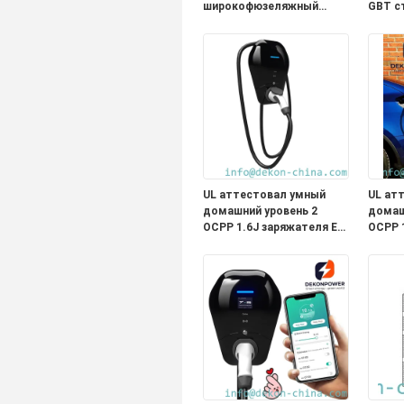
широкофюзеляжный
GBT с
карьерный самосвал
быстр
зарядная версия 423 кВт
элект
емкость загрузки
аккумулятора 60 тонн
UL аттестовал умный
UL ат
домашний уровень 2
домаш
OCPP 1.6J заряжателя EV
OCPP 
полный соединитель
полны
типа 1 функции с 5
типа 1
метрами привязывает
метра
выход 48A
выход