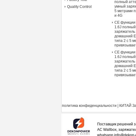
полный атт
умный заря
Quality Control
5 метрами п
и 4G
CE функции
1.6J полный
заряжатель
домашний E
типа 2 с 5 
привязывает
CE функции
1.6J полный
заряжатель
домашний E
типа 2 с 5 
привязывает
политика конфиденциальности
|
КИТАЙ За
Поставщик решений з
AC Wallbox, заряжате
whatsapp info@dekon-