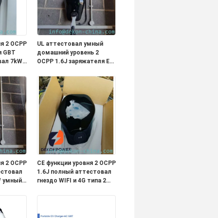
ня 2 OCPP
UL аттестовал умный
я GBT
домашний уровень 2
вал 7kW
OCPP 1.6J заряжателя EV
ль дома
полный соединитель
типа 1 функции с 5
 и 4G
метрами привязывает
выход 40A
ня 2 OCPP
CE функции уровня 2 OCPP
естовал
1.6J полный аттестовал
W умный
гнездо WIFI и 4G типа 2
заряжателя 22kW умное
 2 с 5
EV для домашнего или
ывает
коммерчески