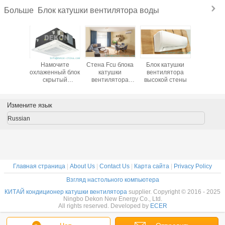
Блок катушки вентилятора воды
Больше
чите
Намочите
Стена Fcu блока
Блок катушки
трубки 
ный блок
охлаженный блок
катушки
вентилятора
600КФ
ытый
скрытый
вентилятора
высокой стены
кату
лком
потолком
ABS 800CFM
вентил
сеты
кассеты
установила
катушк-к
лятора
вентилятора
малошумное
вентил
Измените язык
 200КФМ-
катушки 200КФМ-
воды (ФП
КА-К4)
(ФП-34КА-К)
К)
Russian
Главная страница
|
About Us
|
Contact Us
|
Карта сайта
|
Privacy Policy
Взгляд настольного компьютера
КИТАЙ кондиционер катушки вентилятора
supplier. Copyright © 2016 - 2025
Ningbo Dekon New Energy Co., Ltd.
All rights reserved. Developed by
ECER