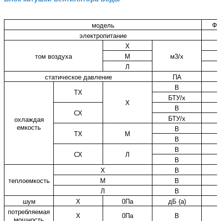
модель
ФП
электропитание
Х
том воздуха
М
м
3
/х
Л
статическое давление
ПА
В
ТХ
БТУ/х
Х
В
СХ
БТУ/х
охлаждая
емкость
В
ТХ
М
В
В
СХ
Л
В
Х
В
теплоемкость
М
В
Л
В
шум
Х
0Па
дБ (а)
потребляемая
Х
0Па
В
мощность