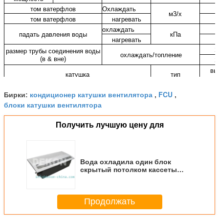
том ватерфлов
Охлаждать
м
3
/х
том ватерфлов
нагревать
охлаждать
падать давления воды
кПа
нагревать
З
размер трубы соединения воды
охлаждать/топление
(в & вне)
З
вы
катушка
тип
размер водоотводной трубы воды
мм
кондиционер катушки вентилятора
FCU
Бирки:
,
,
блоки катушки вентилятора
блок
971
чистый размер
Л×В×Х мм
панель
Получить лучшую цену для
блок
чистый вес
кг
панель
Вода охладила один блок
скрытый потолком кассеты
пути вентилятора катушки
4тубе-ФКУ 200КФМ (ФП-34О-4)
Продолжать