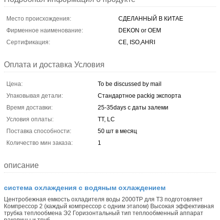
Место происхождения:
СДЕЛАННЫЙ В КИТАЕ
Фирменное наименование:
DEKON or OEM
Сертификация:
CE, ISO,AHRI
Оплата и доставка Условия
Цена:
To be discussed by mail
Упаковывая детали:
Стандартное packig экспорта
Время доставки:
25-35days с даты залеми
Условия оплаты:
TT, LC
Поставка способности:
50 шт в месяц
Количество мин заказа:
1
описание
система охлаждения с водяным охлаждением
Центробежная емкость охладителя воды 2000ТР для Т3 подготовляет
Компрессор 2 (каждый компрессор с одним этапом) Высокая эффективная
трубка теплообмена Э2 Горизонтальный тип теплообменный аппарат
раковины и труб...