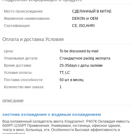
Место происхождения:
СДЕЛАННЫЙ В КИТАЕ
Фирменное наименование:
DEKON or OEM
Сертификация:
CE, ISO,AHRI
Оплата и доставка Условия
Цена:
To be discussed by mail
Упаковывая детали:
Стандартное packig экспорта
Время доставки:
25-35days с даты залеми
Условия оплаты:
TT, LC
Поставка способности:
50 шт в месяц
Количество мин заказа:
1
описание
система охлаждения с водяным охлаждением
Вод-охлаженный охладитель винта Хладоагент: Р407К Охлаждая емкость:
600РТ-1150РТ Применения: Универмаги, гостиница, офисное здание,
театр и кино, больница, етк. Особенности Высокая эффективность и
энергосберег...