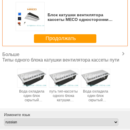
Блок катушки вентилятора
кассеты MECO односторонний
(2 трубка) 0.75TR 300CFM с
блоком катушки вентилятора
воды аттестации CE
Продолжать
Больше
Типы одного блока катушки вентилятора кассеты пути
атушки
Вода охладила
путь тип-кассеты
Вода охладила
Одна ка
лятора
один блок
одного блока
один блок
униц-4
тора AC
скрытый
катушки
скрытый
вентил
 одного
потолком
вентилятора
потолком
кассеты
енный
кассеты пути
(ФП-68О-4)
кассеты пути
дой
вентилятора
вентилятора
Измените язык
катушки 4тубе-
катушки 4тубе-
ФКУ 500КФМ
ФКУ 300КФМ
(ФП-85О-4)
(ФП-51О-4)