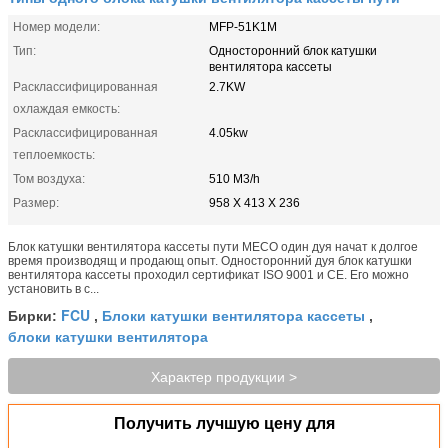
Номер модели:
MFP-51K1M
Тип:
Односторонний блок катушки
вентилятора кассеты
Расклассифицированная
2.7KW
охлаждая емкость:
Расклассифицированная
4.05kw
теплоемкость:
Том воздуха:
510 M3/h
Размер:
958 X 413 X 236
Блок катушки вентилятора кассеты пути MECO один дуя начат к долгое
время производящ и продающ опыт. Односторонний дуя блок катушки
вентилятора кассеты проходил сертификат ISO 9001 и CE. Его можно
установить в с...
FCU
Блоки катушки вентилятора кассеты
Бирки:
,
,
блоки катушки вентилятора
Характер продукции >
Получить лучшую цену для