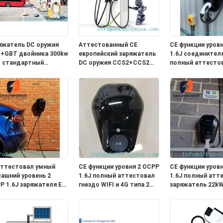
яжатель DC оружия
Аттестованный CE
CE функции уров
+GBT двойника 300kw
европейский заряжатель
1.6J соединител
 стандартный
DC оружия CCS2+CCS2
полный аттесто
трый для поручать
двойника стандарта
умный заряжате
ктротранспорта
360kw быстрый для
EV с 5 метрами
электрический поручать
привязывает WIFI
автобуса или тележки
аттестовал умный
CE функции уровня 2 OCPP
CE функции уров
ашний уровень 2
1.6J полный аттестовал
1.6J полный атт
P 1.6J заряжателя EV
гнездо WIFI и 4G типа 2
заряжатель 22k
ный соединитель
заряжателя 7kW умное
домашний EV
 1 функции с 5
домашнее EV
соединитель типа
рами привязывает
метрами привяз
од 32A
WIFI и 4G