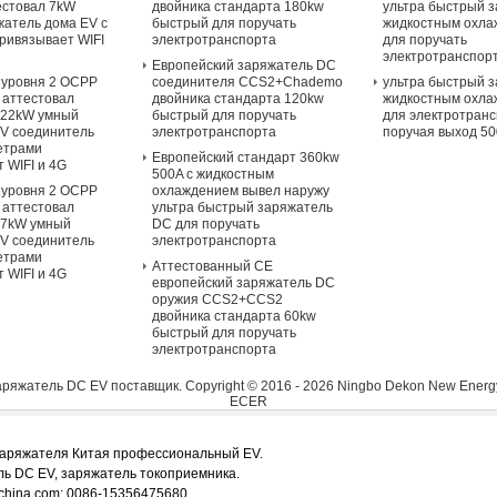
естовал 7kW
двойника стандарта 180kw
ультра быстрый з
жатель дома EV с
быстрый для поручать
жидкостным охл
ривязывает WIFI
электротранспорта
для поручать
электротранспор
Европейский заряжатель DC
 уровня 2 OCPP
соединителя CCS2+Chademo
ультра быстрый з
 аттестовал
двойника стандарта 120kw
жидкостным охл
 22kW умный
быстрый для поручать
для электротран
V соединитель
электротранспорта
поручая выход 5
метрами
Европейский стандарт 360kw
 WIFI и 4G
500A с жидкостным
 уровня 2 OCPP
охлаждением вывел наружу
 аттестовал
ультра быстрый заряжатель
 7kW умный
DC для поручать
V соединитель
электротранспорта
метрами
Аттестованный CE
 WIFI и 4G
европейский заряжатель DC
оружия CCS2+CCS2
двойника стандарта 60kw
быстрый для поручать
электротранспорта
ряжатель DC EV поставщик.
Copyright © 2016 - 2026 Ningbo Dekon New Energy 
ECER
аряжателя Китая профессиональный EV.
ль DC EV, заряжатель токоприемника.
china.com: 0086-15356475680