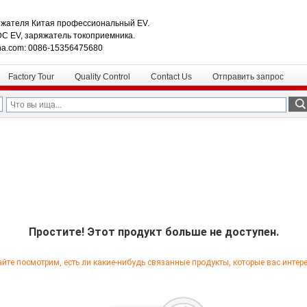
жателя Китая профессиональный EV.
DC EV, заряжатель токоприемника.
na.com: 0086-15356475680
Factory Tour
Quality Control
Contact Us
Отправить запрос
Простите! Этот продукт больше не доступен.
йте посмотрим, есть ли какие-нибудь связанные продукты, которые вас интер