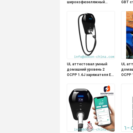
широкофюзеляжный
GBT с
карьерный самосвал
быстр
зарядная версия 423 кВт
элект
емкость загрузки
аккумулятора 60 тонн
UL аттестовал умный
UL ат
домашний уровень 2
домаш
OCPP 1.6J заряжателя EV
OCPP 
полный соединитель
полны
типа 1 функции с 5
типа 1
метрами привязывает
метра
выход 48A
выход