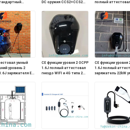
тандартный
DC оружия CCS2+CCS2
полный аттестова
ый для поручать
двойника стандарта
умный заряжатель
ротранспорта
360kw быстрый для
EV с 5 метрами
электрический поручать
привязывает WIFI и
автобуса или тележки
тестовал умный
CE функции уровня 2 OCPP
CE функции уровня 
ний уровень 2
1.6J полный аттестовал
1.6J полный аттес
1.6J заряжателя EV
гнездо WIFI и 4G типа 2
заряжатель 22kW 
й соединитель
заряжателя 7kW умное
домашний EV
 функции с 5
домашнее EV
соединитель типа 2
ми привязывает
метрами привязыв
 32A
WIFI и 4G