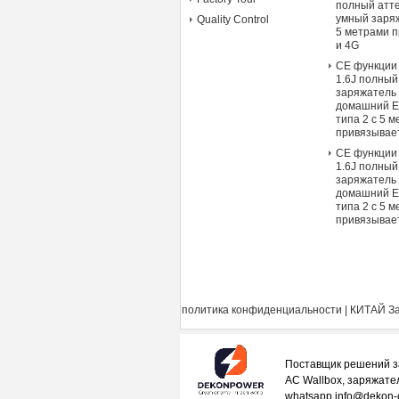
полный атт
умный заря
Quality Control
5 метрами п
и 4G
CE функции
1.6J полный
заряжатель
домашний E
типа 2 с 5 
привязывает
CE функции
1.6J полный
заряжатель
домашний E
типа 2 с 5 
привязывает
политика конфиденциальности
|
КИТАЙ За
Поставщик решений з
AC Wallbox, заряжате
whatsapp info@dekon-