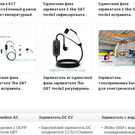
на e EOT
Одиночная фаза
Одиночная фаза
особленный домом
заряжателя 3.5kw GBT
заряжателя 3.5kw 
отемпературный
mode2 зафиксировала
mode2 исправила
настоящее с
заряжатель ev
заряжателем ev
настоящего диспл
пилотной лампы
OLCD портативный
портативным для
поручать
поручать
электротранспорт
электротранспорта
чная фаза
Заряжатель ev одиночной
Заряжатель
ателя 7kw GBT
фазы заряжателя 7kw
токоприемника бы
 исправила
GBT mode2 регулируемый
для электрической
атель ev
настоящий портативный
емкости автобуса 
ящего дисплея
для поручать
поручая
портативный для
электротранспорта
ать
ротранспорта
wallbox AC
Заряжатель DC EV
Заряжатель с жи
охлаждением DC
 уровня 2 OCPP
Европейский заряжатель DC
360kw 500A с жи
ителя GBT
соединителя CCS2+Chademo
охлаждением выв