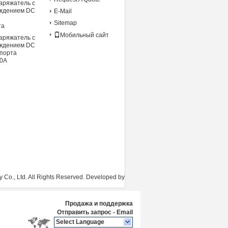
аряжатель с
аждением DC
E-Mail
Sitemap
та
Мобильный сайт
аряжатель с
аждением DC
спорта
00A
Co., Ltd. All Rights Reserved. Developed by
Продажа и поддержка
Отправить запрос
-
Email
Select Language