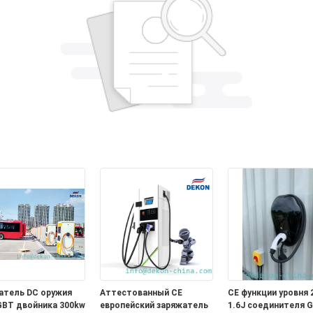
атель DC оружия
Аттестованный CE
CE функции уровня 
BT двойника 300kw
европейский заряжатель
1.6J соединителя 