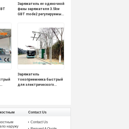
Заряжатель ev одиночной
GBT
фазы заряжателя 3.5kw
GBT mode2 регулируемый
настоящий портативный
ея
для поручать
 для
электротранспорта
Китая
а
Заряжатель
стрый
токоприемника быстрый
для электрического
300kw
течения выхода 800A
емкости автобуса 600kw
поручая
дкостным
Contact Us
дкостным
Contact Us
ело наружу
Request A Quote