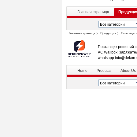
Главная страница
Продукци
Главная страница
Продукция
Типы одног
Поставщик решений з
AC Wallbox, заряжате
whatsapp info@dekon-
Home
Products
About Us