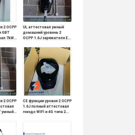
ня 2 OCPP
UL аттестовал умный
я GBT
домашний уровень 2
вал 7kW
OCPP 1.6J заряжателя EV
ль дома
полный соединитель
типа 1 функции с 5
 и 4G
метрами привязывает
выход 40A
ня 2 OCPP
CE функции уровня 2 OCPP
естовал
1.6J полный аттестовал
W умный
гнездо WIFI и 4G типа 2
заряжателя 22kW умное
 2 с 5
EV для домашнего или
ывает
коммерчески