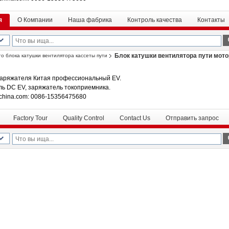
я
О Компании
Наша фабрика
Контроль качества
Контакты
Блок катушки вентилятора пути мот
о блока катушки вентилятора кассеты пути
аряжателя Китая профессиональный EV.
ль DC EV, заряжатель токоприемника.
china.com: 0086-15356475680
Factory Tour
Quality Control
Contact Us
Отправить запрос