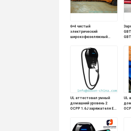
6×4 чистый
Зар
электрический
GBT
широкофюзеляжный
GBT
карьерный самосвал
быс
зарядная версия 423 кВт
эле
емкость загрузки
аккумулятора 60 тонн
UL аттестовал умный
UL 
домашний уровень 2
дом
OCPP 1.6J заряжателя EV
OCP
полный соединитель
пол
типа 1 функции с 5
типа
метрами привязывает
мет
выход 48A
вых