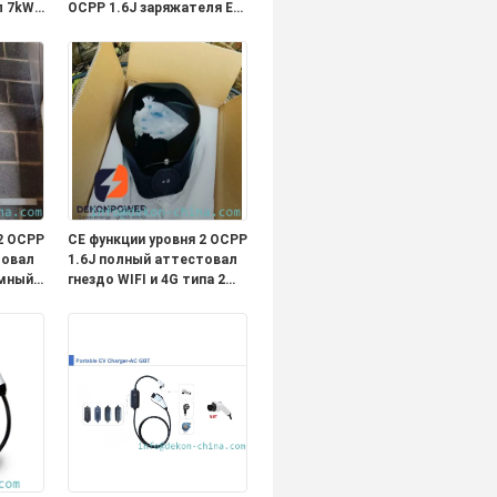
л 7kW
OCPP 1.6J заряжателя EV
 дома
полный соединитель
типа 1 функции с 5
 4G
метрами привязывает
выход 40A
2 OCPP
CE функции уровня 2 OCPP
товал
1.6J полный аттестовал
умный
гнездо WIFI и 4G типа 2
заряжателя 22kW умное
 с 5
EV для домашнего или
ает
коммерчески