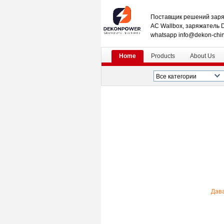
Поставщик решений заря
AC Wallbox, заряжатель 
whatsapp info@dekon-chi
Home
Products
About Us
Дава