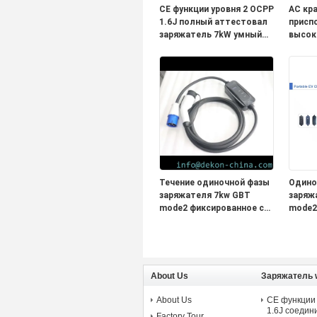
CE функции уровня 2 OCPP
AC кра
1.6J полный аттестовал
присп
заряжатель 7kW умный
высок
домашний EV
соединитель типа 2 с 5
метрами привязывает
WIFI и 4G
Течение одиночной фазы
Одино
заряжателя 7kw GBT
заряж
mode2 фиксированное с
mode2
заряжателем ev дисплея
заряж
портативным для
насто
поручать
OLCD 
электротранспорта
поруч
элект
About Us
Заряжатель 
About Us
CE функции
1.6J соедин
Factory Tour