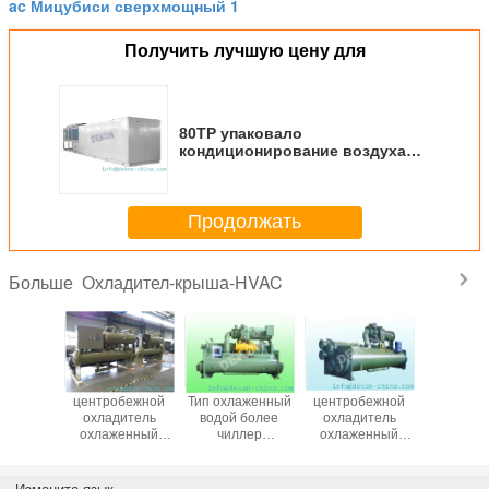
ac Мицубиси сверхмощный 1
Получить лучшую цену для
80ТР упаковало
кондиционирование воздуха
крыши охлаждая только с
спасением жары (ВДДЖ280А2)
Продолжать
Охладител-крыша-HVAC
Больше
бежный
центробежной
Тип охлаженный
центробежной
AC крана
ель воды
охладитель
водой более
охладитель
приспосо
охлаженный
чиллер
охлаженный
дом
водой
центробежный
водой
высокоте
для атомной
электростанции