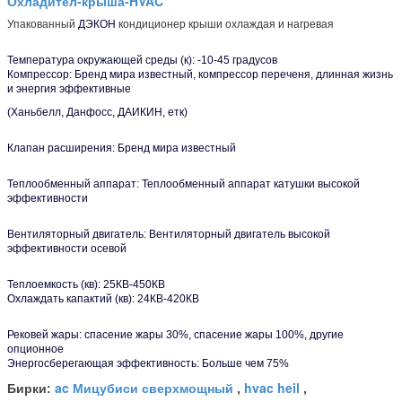
Охладител-крыша-HVAC
Упакованный
ДЭКОН
кондиционер крыши охлаждая и нагревая
Температура окружающей среды (к): -10-45 градусов
Компрессор: Бренд мира известный, компрессор переченя, длинная жизнь
и энергия эффективные
(Ханьбелл, Данфосс, ДАИКИН, етк)
Клапан расширения: Бренд мира известный
Теплообменный аппарат: Теплообменный аппарат катушки высокой
эффективности
Вентиляторный двигатель: Вентиляторный двигатель высокой
эффективности осевой
Теплоемкость (кв): 25КВ-450КВ
Охлаждать капактий (кв): 24КВ-420КВ
Рековей жары: спасение жары 30%, спасение жары 100%, другие
опционное
Энергосберегающая эффективность: Больше чем 75%
ac Мицубиси сверхмощный
hvac heil
Бирки:
,
,