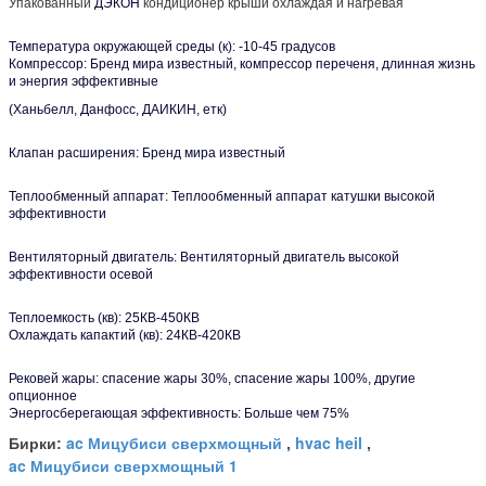
Упакованный
ДЭКОН
кондиционер крыши охлаждая и нагревая
Температура окружающей среды (к): -10-45 градусов
Компрессор: Бренд мира известный, компрессор переченя, длинная жизнь
и энергия эффективные
(Ханьбелл, Данфосс, ДАИКИН, етк)
Клапан расширения: Бренд мира известный
Теплообменный аппарат: Теплообменный аппарат катушки высокой
эффективности
Вентиляторный двигатель: Вентиляторный двигатель высокой
эффективности осевой
Теплоемкость (кв): 25КВ-450КВ
Охлаждать капактий (кв): 24КВ-420КВ
Рековей жары: спасение жары 30%, спасение жары 100%, другие
опционное
Энергосберегающая эффективность: Больше чем 75%
ac Мицубиси сверхмощный
hvac heil
Бирки:
,
,
ac Мицубиси сверхмощный 1