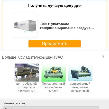
Получить лучшую цену для
100ТР упаковало
кондиционирование воздуха
крыши охлаждая и нагревая
(ВДДЖ350А2)
Продолжать
Охладител-крыша-HVAC
Больше
бежный
центробежной
Тип охлаженный
центробежной
AC крана
ель воды
охладитель
водой более
охладитель
приспосо
охлаженный
чиллер
охлаженный
дом
водой
центробежный
водой
высокоте
для атомной
электростанции
Измените язык