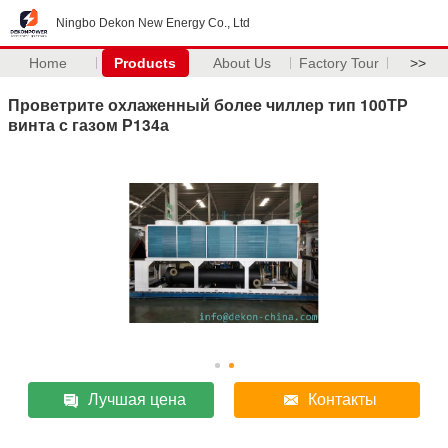
Ningbo Dekon New Energy Co., Ltd
Home
Products
About Us
Factory Tour
>>
Проветрите охлаженный более чиллер тип 100ТР
винта с газом Р134а
Лучшая цена
Контакты