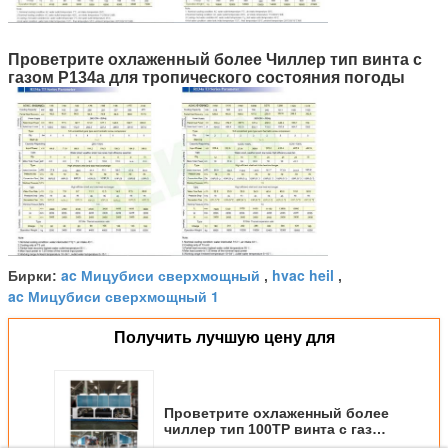
Проветрите охлаженный более Чиллер тип винта с
газом Р134а для тропического состояния погоды
ac Мицубиси сверхмощный
hvac heil
Бирки:
,
,
ac Мицубиси сверхмощный 1
Получить лучшую цену для
Проветрите охлаженный более
чиллер тип 100ТР винта с газом
Р134а