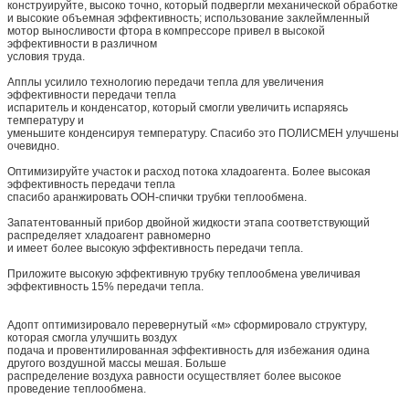
конструируйте, высоко точно, который подвергли механической обработке
и высокие объемная эффективность; использование заклеймленный
мотор выносливости фтора в компрессоре привел в высокой
эффективности в различном
условия труда.
Апплы усилило технологию передачи тепла для увеличения
эффективности передачи тепла
испаритель и конденсатор, который смогли увеличить испаряясь
температуру и
уменьшите конденсируя температуру. Спасибо это ПОЛИСМЕН улучшены
очевидно.
Оптимизируйте участок и расход потока хладоагента. Более высокая
эффективность передачи тепла
спасибо аранжировать ООН-спички трубки теплообмена.
Запатентованный прибор двойной жидкости этапа соответствующий
распределяет хладоагент равномерно
и имеет более высокую эффективность передачи тепла.
Приложите высокую эффективную трубку теплообмена увеличивая
эффективность 15% передачи тепла.
Адопт оптимизировало перевернутый «м» сформировало структуру,
которая смогла улучшить воздух
подача и провентилированная эффективность для избежания одина
другого воздушной массы мешая. Больше
распределение воздуха равности осуществляет более высокое
проведение теплообмена.