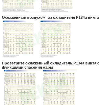
Охлаженный воздухом газ охладителя Р134а винта
Проветрите охлаженный охладитель Р134а винта с
функциями спасения жары