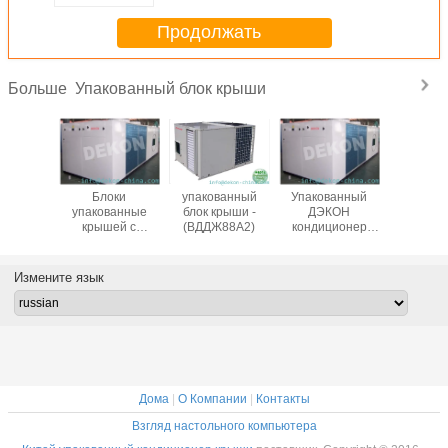
Продолжать
Упакованный блок крыши
Больше
ванный
Блоки
упакованный
Упакованный
блоки 
крыши
упакованные
блок крыши -
ДЭКОН
упаков
88А2)
крышей с
(ВДДЖ88А2)
кондиционер
крыш
спасением жары
крыши
(ВДДЖ1
Измените язык
Дома
|
О Компании
|
Контакты
Взгляд настольного компьютера