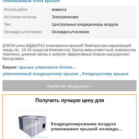
Упакованный блок крыши
Используйте:
комната
Источник питания:
Электрические
Тип:
Центральные кондиционеры воздуха
Охлаждать/топление:
Охлаждать/топление
ДЭКОН униц-ВДДж25А2 упакованное крышей Температура окружающей
среды (к): -10-45 градусов Компрессор: Бренд мира известный, компрессор
переченя, длинная жизнь и энергия эффективные Клапан расширения:
Бренд мира ...
крыша упаковала блоки
Бирки:
,
упакованный кондиционер крыши
Кондиционер крыши
,
Характер продукции >
Получить лучшую цену для
Кондиционирование воздуха
упакованное крышей охлаждая
и нагревая (ВДДЖ25А2)