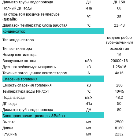
Диаметр трубы водопровода
ДН
ДН150
Полный ДП воды
кПа
68
На открытом воздухе темперуре
℃
35
(дизайн)
Диапазон температур блока работая
℃
21~43
Конденсатор
медное ребро
Тип конденсатора
тубе+алуминум
Тип вентилятора
осевой тип
Номер вентилятора
16
Воздушные потоки
м3/х
20000×16
Дует потребляемую мощность
кВ
1.25×16
Течение поглощенное вентилятором
А
4×16
Спасение топления
Емкость спасения топления
кВ
280
Температура воды ИН/ОУТ
℃
40/45
Подача воды
м3/х
48,2
ДП воды
кПа
50
Диаметр трубы водопровода
ДН
80
Блок проставляет размеры &Вайгхт
Высота
мм
2500
Длина
мм
8160
Глубина
мм
2232