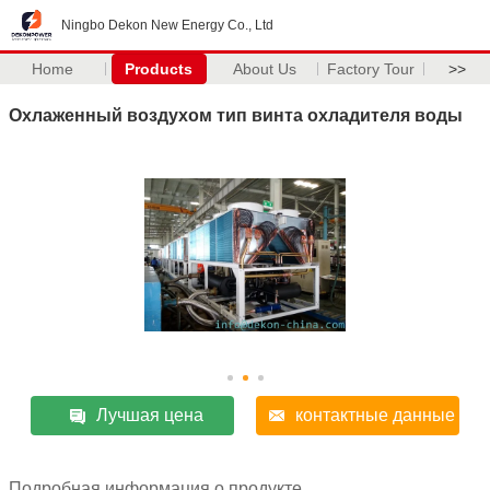
Ningbo Dekon New Energy Co., Ltd
Home
Products
About Us
Factory Tour
>>
Охлаженный воздухом тип винта охладителя воды
Лучшая цена
контактные данные
Подробная информация о продукте