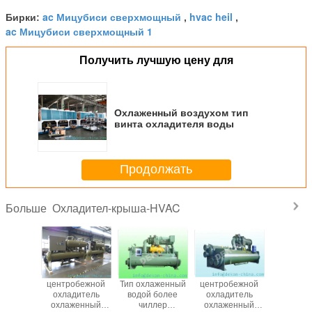
Вес блока
кг
8600
ac Мицубиси сверхмощный
hvac heil
Бирки:
,
,
ПРЕДОХРАНИТЕЛЬНОЕ УСТРОЙСТВО
ac Мицубиси сверхмощный 1
& АКСЕССУАР
Переключатель давления (высокий,
низкий); Легкоплавкая пробка;
Получить лучшую цену для
Электронное излишек реле тока
Разрядка темп.термистор; Термистор
протетион замораживания; Вавле
безопасности
Охлаженный воздухом тип
ф
винта охладителя воды
Продолжать
Охладител-крыша-HVAC
Больше
бежный
центробежной
Тип охлаженный
центробежной
AC крана
ель воды
охладитель
водой более
охладитель
приспосо
охлаженный
чиллер
охлаженный
дом