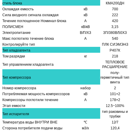
стиль блока
КМА200ДН
Охлаждая емкость
кВ
700
Сила входного сигнала охлаждая
кВ
222
Течение поглощенное Номинал блока
А
420
ПОЛИСМЕН
кВ/кВ
3,15
Электропитание
В/П/ХЗ
3П/380В/50ХЗ
Макс поглотило течение блока
А
540
Контролируйте тип
ПЛК СИЭМЭНЗ
Тип хладоагента
Р407К
Том разрядки
кг
218
ТЕПЛОВОЕ
Тип управлением хладоагента
РАСШИРЕНИЕ
полу-
Тип компрессора
герметичный тип
винта
Номер компрессора
набор
2
Потребляемая мощность компрессоров
кВ
101×2
Компрессоры поглотили течение
А
178×2
Этап емкости
12.5~100%
тип раковины и
Тип испарителя
трубки
Температура воды ВНУТРИ ВНЕ
℃
12∕7
Сторона потребителя подачи воды
м3/х
120,4