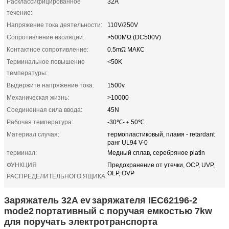
Расклассифицированное
32A
течение:
Напряжение тока деятельности:
110V/250V
Сопротивление изоляции:
>500MΩ (DC500V)
Контактное сопротивление:
0.5mΩ МАКС
Терминальное повышение
<50K
температуры:
Выдержите напряжение тока:
1500v
Механическая жизнь:
>10000
Соединенная сила ввода:
45N
Рабочая температура:
-30℃-﹢50℃
Материал случая:
термопластиковый, пламя - retardant
ранг UL94 V-0
терминал:
Медный сплав, серебряное platin
ФУНКЦИЯ
Предохранение от утечки, OCP, UVP,
OLP, OVP
РАСПРЕДЕЛИТЕЛЬНОГО ЯЩИКА:
Заряжатель 32A ev
заряжателя IEC62196-2
mode2
портативный с
поручая емкостью 7kw
для поручать электротранспорта