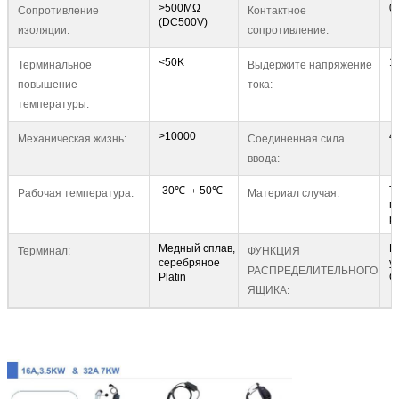
>500MΩ
0
Сопротивление
Контактное
(DC500V)
изоляции:
сопротивление:
<50K
1
Терминальное
Выдержите напряжение
повышение
тока:
температуры:
>10000
4
Механическая жизнь:
Соединенная сила
ввода:
-30℃-﹢50℃
Т
Рабочая температура:
Материал случая:
п
р
Медный сплав,
П
Терминал:
ФУНКЦИЯ
серебряное
у
РАСПРЕДЕЛИТЕЛЬНОГО
Platin
O
ЯЩИКА: