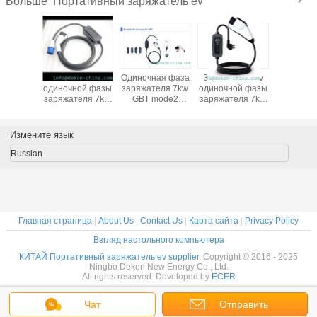
Портативный заряжатель ev
Больше
тель ev
Течение
Одиночная фаза
Заряжатель ev
Одиночна
ой фазы
одиночной фазы
заряжателя 7kw
одиночной фазы
заряжа
ателя
заряжателя 7kw
GBT mode2
заряжателя 7kw
3.5kw GB
BT mode2
GBT mode2
исправила
GBT mode2
зафикси
руемый
фиксированное с
заряжатель ev
регулируемый
настоя
оящий
заряжателем ev
настоящего
настоящий
заряжате
Измените язык
вный для
дисплея
дисплея OLCD
портативный для
пилотной
чать
портативным
портативный для
поручать
портат
Russian
транспорта
для поручать
поручать
электротранспорта
для пор
тая
электротранспорта
электротранспорта
электрот
Главная страница
|
About Us
|
Contact Us
|
Карта сайта
|
Privacy Policy
Взгляд настольного компьютера
КИТАЙ Портативный заряжатель ev supplier.
Copyright © 2016 - 2025
Ningbo Dekon New Energy Co., Ltd.
All rights reserved. Developed by
ECER
Чат
Отправить