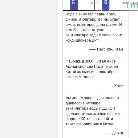
когда я вижу вас первый раз,
Симон, я считаю, что мы будет
иметь некоторое дело с вами. И
я люблю ваша катушка
вентилятора воды и ваши блоки
кондиционера ВРФ.
—— Нассиф-Ливан
Фабрика ДЭКОН Китая Айре
Акондисионадо Писо Течо, ен
Китай акондисионадос айрес
екипос Меджор.
—— Хосе
мы имеем запрос для полного
диапасона катушки
вентилятора воды и ДЭКОН
сделанный все эти для нас, и в
форме ККД, не легко найти
такая фабрика оно в Китае.
—— Давид