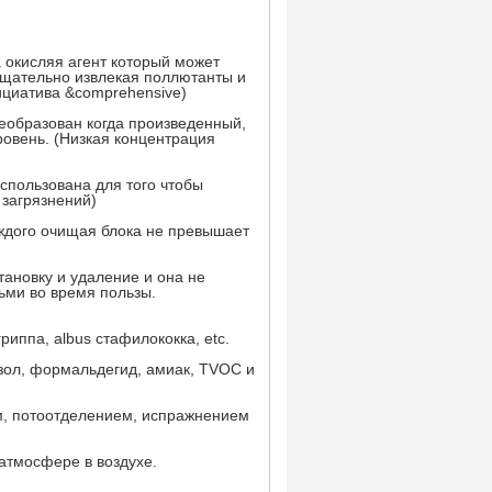
 окисляя агент который может
 тщательно извлекая поллютанты и
ициатива &comprehensive)
еобразован когда произведенный,
ровень. (Низкая концентрация
спользована для того чтобы
 загрязнений)
аждого очищая блока не превышает
тановку и удаление и она не
ьми во время пользы.
иппа, albus стафилококка, etc.
зол, формальдегид, амиак, TVOC и
м, потоотделением, испражнением
атмосфере в воздухе.