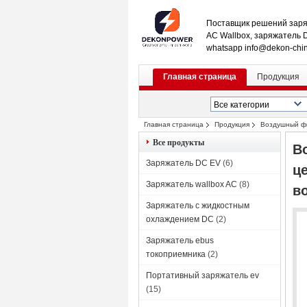
Поставщик решений заря
AC Wallbox, заряжатель 
whatsapp info@dekon-chi
Главная страница
Продукция
Главная страница
Продукция
Воздушный ф
трубопровода или обеззараживание воз
Все продукты
В
Заряжатель DC EV
(6)
ц
Заряжатель wallbox AC
(8)
в
Заряжатель с жидкостным
охлаждением DC
(2)
Заряжатель ebus
токоприемника
(2)
Портативный заряжатель ev
(15)