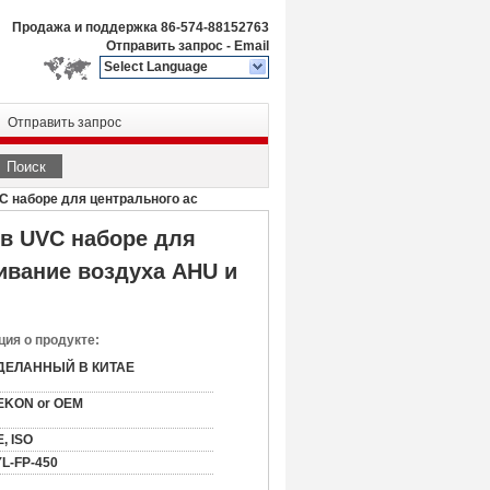
Продажа и поддержка
86-574-88152763
Отправить запрос
-
Email
Select Language
Отправить запрос
Поиск
C наборе для центрального ac
 в UVC наборе для
ивание воздуха AHU и
ия о продукте:
ДЕЛАННЫЙ В КИТАЕ
EKON or OEM
, ISO
YL-FP-450