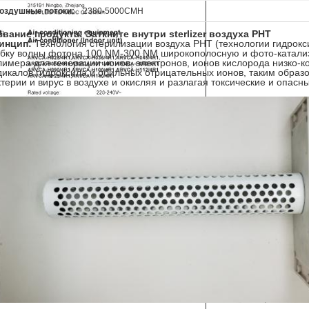
оздушные потоки:
2380-5000CMH
звание продукта: Заткните внутри sterlizer воздуха PHT
инцип:
Технология стерилизации воздуха PHT (технологии гидрок
убку волны фотона 100 NM-300 NM широкополосную и фото-катализ
лимера для генерации ионов, электронов, ионов кислорода низко-к
дикалов гидроксила и обильных отрицательных ионов, таким обра
терии и вирус в воздухе и окисляя и разлагая токсические и опасны