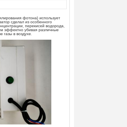
силирования фотона) использует
атор сделал из особенного
онцентрации, перекисей водорода,
зом эффектно убивая различные
е газы в воздухе.