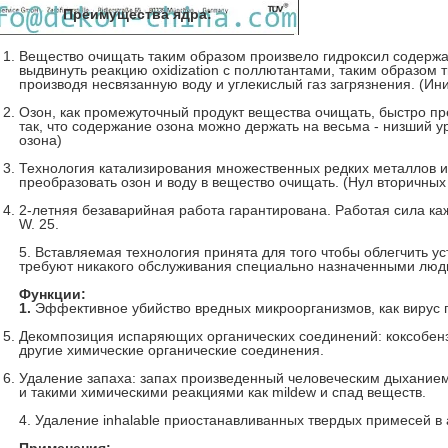
Преимущества ядра:
Вещество очищать таким образом произвело гидроксил содержа
выдвинуть реакцию oxidization с поллютантами, таким образом
производя несвязанную воду и углекислый газ загрязнения. (Ин
Озон, как промежуточный продукт вещества очищать, быстро пр
так, что содержание озона можно держать на весьма - низший у
озона)
Технология катализирования множественных редких металлов и
преобразовать озон и воду в вещество очищать. (Нул вторичных
2-летняя безаварийная работа гарантирована. Работая сила к
W. 25.
5. Вставляемая технология принята для того чтобы облегчить ус
требуют никакого обслуживания специально назначенными люд
Функции:
1.
Эффективное убийство вредных микроорганизмов, как вирус гр
Декомпозиция испаряющих органических соединений: коксобен
другие химические органические соединения.
Удаление запаха: запах произведенный человеческим дыхание
и такими химическими реакциями как mildew и спад веществ.
4. Удаление inhalable приостанавливанных твердых примесей в 