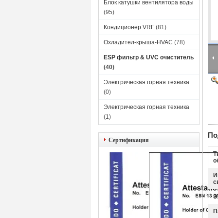
Блок катушки вентилятора воды
(95)
Кондиционер VRF
(81)
Охладител-крыша-HVAC
(78)
ESP фильтр & UVC очиститель
(40)
Электрическая горная техника
(0)
Электрическая горная техника
(1)
По
Сертификация
Т
о
И
с
Э
П