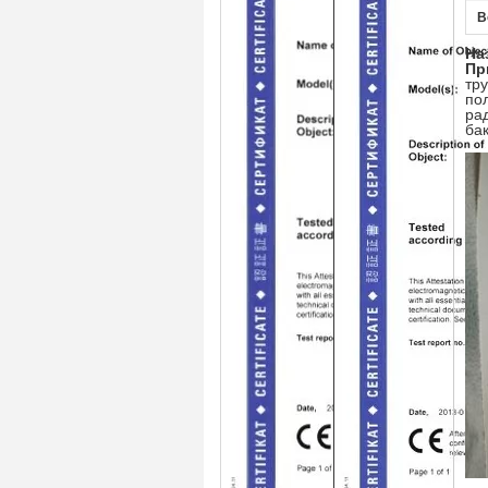
В
На
Пр
тр
по
ра
бак