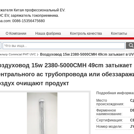
жателя Китая профессиональный EV.
DC EV, заряжатель токоприемника.
na.com: 0086-15356475680
О Компании
Наша фабрика
Контроль качества
Контакты
Воздуховод 15w 2380-5000CMH 49cm затыкает в UV
ильтр Commcial PHT UVC
духа AHU и воздух очищают продукт
оздуховод 15w 2380-5000CMH 49cm затыкает
ентрального ac трубопровода или обеззараж
оздух очищают продукт
Подробная информац
Место
С
происхождения:
Фирменное
D
наименование:
Сертификация:
CE
Номер модели:
J