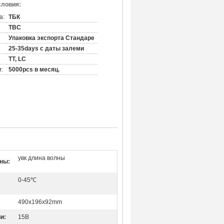
словия:
а:
ТБК
TBC
Упаковка экспорта Стандаре
25-35days с даты залеми
TT, LC
:
5000pcs в месяц.
увк длина волны
лны:
0-45℃
490x196x92mm
и:
15В