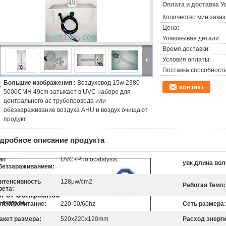
Оплата и доставка У
Количество мин заказ
Цена:
Упаковывая детали:
Время доставки:
Условия оплаты:
Поставка способности
Большие изображения :
Воздуховод 15w 2380-
контакт
5000CMH 49cm затыкает в UVC наборе для
центрального ac трубопровода или
обеззараживание воздуха AHU и воздух очищают
продукт
дробное описание продукта
ип
UVC+Photocatalysis
увк длина во
беззараживанием:
нтенсивность
128μw/cm2
Работая Темп:
вета:
лектропитание:
220-50/60hz
Сеть размера:
акет размера:
520x220x120mm
Расход энерги