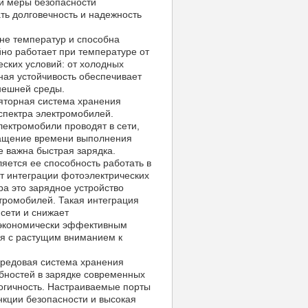
и меры безопасности
ть долговечность и надежность
не температур и способна
но работает при температуре от
еских условий: от холодных
ная устойчивость обеспечивает
нешней среды.
яторная система хранения
спектра электромобилей.
лектромобили проводят в сети,
ращение времени выполнения
е важна быстрая зарядка.
ется ее способность работать в
ет интеграции фотоэлектрических
ра это зарядное устройство
тромобилей. Такая интеграция
сети и снижает
и экономически эффективным
ся с растущим вниманием к
передовая система хранения
бностей в зарядке современных
логичность. Настраиваемые порты
нкции безопасности и высокая