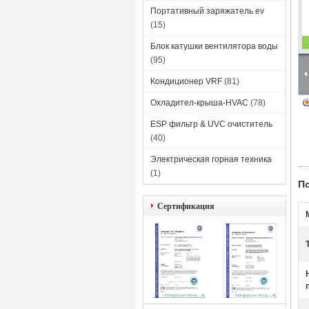
Портативный заряжатель ev
(15)
Блок катушки вентилятора воды
(95)
Кондиционер VRF
(81)
Охладител-крыша-HVAC
(78)
ESP фильтр & UVC очиститель
(40)
Электрическая горная техника
(1)
П
Сертификация