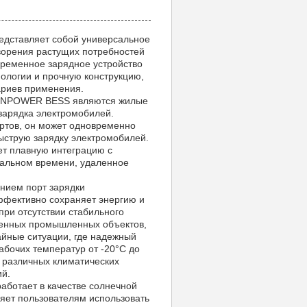
дставляет собой универсальное
ворения растущих потребностей
овременное зарядное устройство
нологии и прочную конструкцию,
ариев применения.
KONPOWER BESS являются жилые
зарядка электромобилей.
ортов, он может одновременно
ыструю зарядку электромобилей.
ет плавную интеграцию с
еальном времени, удаленное
нием порт зарядки
фективно сохраняет энергию и
ри отсутствии стабильного
ленных промышленных объектов,
айные ситуации, где надежный
абочих температур от -20°C до
 различных климатических
ий.
ботает в качестве солнечной
яет пользователям использовать