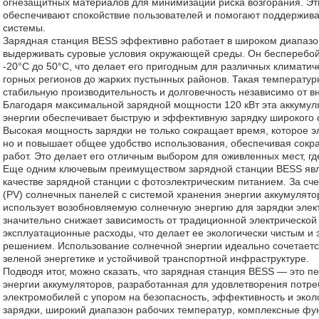
огнезащитных материалов для минимизации риска возгорания. Эт
обеспечивают спокойствие пользователей и помогают поддержива
системы.
Зарядная станция BESS эффективно работает в широком диапазо
выдерживать суровые условия окружающей среды. Он бесперебой
-20°C до 50°C, что делает его пригодным для различных климатич
горных регионов до жарких пустынных районов. Такая температур
стабильную производительность и долговечность независимо от в
Благодаря максимальной зарядной мощности 120 кВт эта аккумул
энергии обеспечивает быструю и эффективную зарядку широкого 
Высокая мощность зарядки не только сокращает время, которое э
но и повышает общее удобство использования, обеспечивая сок
работ. Это делает его отличным выбором для оживленных мест, гд
Еще одним ключевым преимуществом зарядной станции BESS явля
качестве зарядной станции с фотоэлектрическим питанием. За сч
(PV) солнечных панелей с системой хранения энергии аккумулято
использует возобновляемую солнечную энергию для зарядки элек
значительно снижает зависимость от традиционной электрической 
эксплуатационные расходы, что делает ее экологически чистым 
решением. Использование солнечной энергии идеально сочетает
зеленой энергетике и устойчивой транспортной инфраструктуре.
Подводя итог, можно сказать, что зарядная станция BESS — это 
энергии аккумуляторов, разработанная для удовлетворения потре
электромобилей с упором на безопасность, эффективность и эко
зарядки, широкий диапазон рабочих температур, комплексные фу