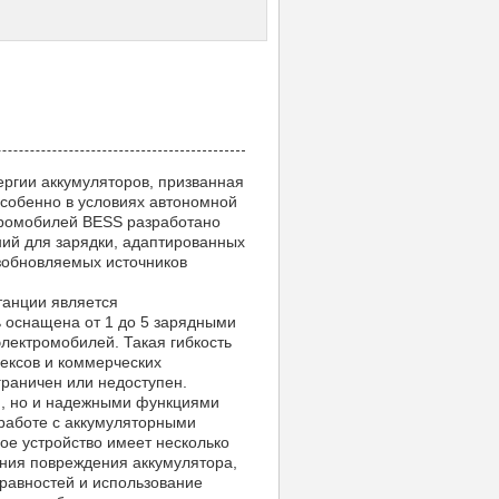
ргии аккумуляторов, призванная
особенно в условиях автономной
тромобилей BESS разработано
ий для зарядки, адаптированных
озобновляемых источников
танции является
ь оснащена от 1 до 5 зарядными
электромобилей. Такая гибкость
ексов и коммерческих
граничен или недоступен.
ю, но и надежными функциями
 работе с аккумуляторными
ое устройство имеет несколько
ния повреждения аккумулятора,
правностей и использование