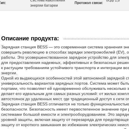
Система накопления
ocpp 1,6
Тип:
Протокол связи:
энергии батареи
Описание продукта:
Зарядная станция BESS — это современная система хранения эне
совершить революцию в способах зарядки электромобилей (EV), 
работы. Это усовершенствованное зарядное устройство для элек
для предоставления надежных, эффективных и безопасных решен
к растущим требованиям устойчивого транспорта и интеграции в
энергии.
Одной из выдающихся особенностей этой автономной зарядной с
универсальность вариантов зарядных портов. Система может быт
портами, что позволяет ей одновременно обслуживать несколько 
делает его идеальным для самых разных условий: от жилых компл
автостоянок до удаленных мест, где традиционный доступ к сети о
Зарядная станция BESS отличается не только функциональность
безопасности. Безопасность имеет первостепенное значение при
системами большой емкости и электрооборудованием. Это зарядн
уровней защиты, включая защиту от перезаряда для предотвраще
защиту от короткого замыкания во избежание электрических неис