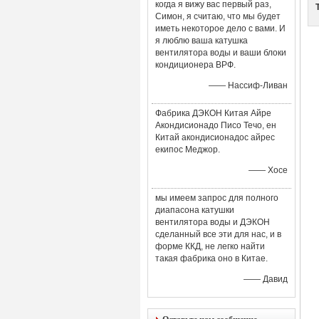
когда я вижу вас первый раз,
Симон, я считаю, что мы будет
иметь некоторое дело с вами. И
я люблю ваша катушка
вентилятора воды и ваши блоки
кондиционера ВРФ.
—— Нассиф-Ливан
Фабрика ДЭКОН Китая Айре
Акондисионадо Писо Течо, ен
Китай акондисионадос айрес
екипос Меджор.
—— Хосе
мы имеем запрос для полного
диапасона катушки
вентилятора воды и ДЭКОН
сделанный все эти для нас, и в
форме ККД, не легко найти
такая фабрика оно в Китае.
—— Давид