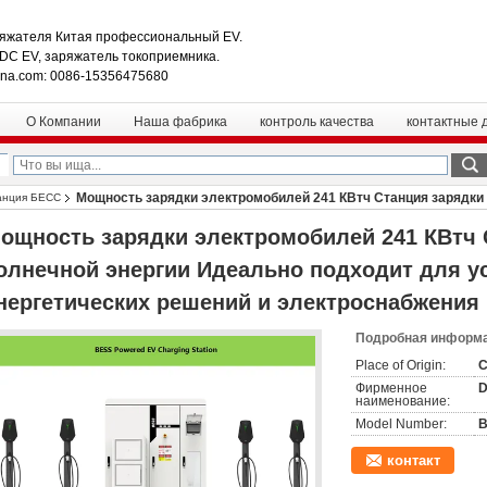
яжателя Китая профессиональный EV.
 DC EV, заряжатель токоприемника.
ina.com: 0086-15356475680
О Компании
Наша фабрика
контроль качества
контактные 
Мощность зарядки электромобилей 241 КВтч Станция зарядки
анция БЕСС
ких решений и электроснабжения
ощность зарядки электромобилей 241 КВтч 
олнечной энергии Идеально подходит для 
нергетических решений и электроснабжения
Подробная информа
Place of Origin:
C
Фирменное
наименование:
Model Number:
B
контакт