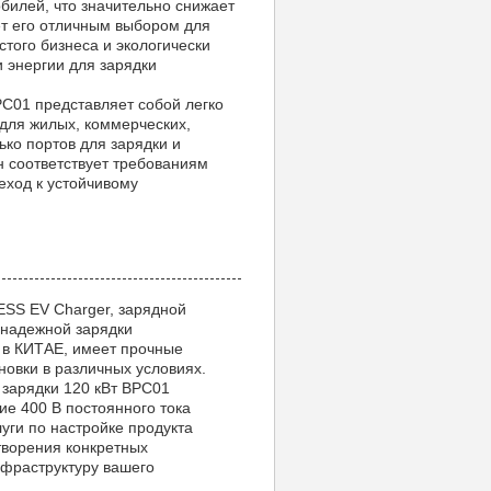
билей, что значительно снижает
ет его отличным выбором для
стого бизнеса и экологически
 энергии для зарядки
C01 представляет собой легко
для жилых, коммерческих,
ько портов для зарядки и
 соответствует требованиям
еход к устойчивому
S EV Charger, зарядной
 надежной зарядки
 в КИТАЕ, имеет прочные
овки в различных условиях.
зарядки 120 кВт BPC01
е 400 В постоянного тока
уги по настройке продукта
творения конкретных
нфраструктуру вашего