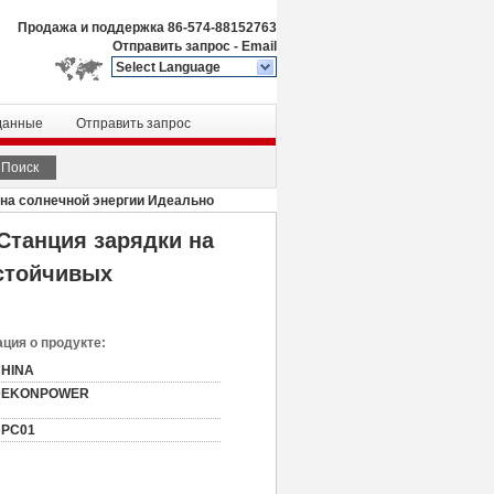
Продажа и поддержка
86-574-88152763
Отправить запрос
-
Email
Select Language
данные
Отправить запрос
Поиск
 на солнечной энергии Идеально
Станция зарядки на
устойчивых
ция о продукте:
HINA
DEKONPOWER
PC01