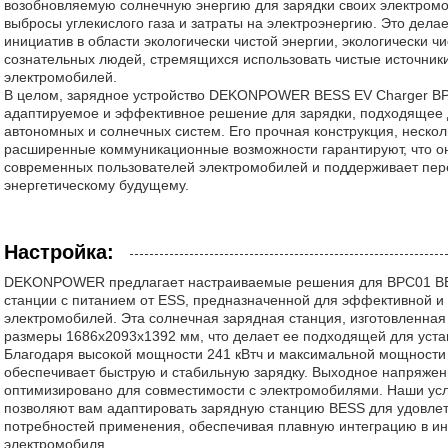
возобновляемую солнечную энергию для зарядки своих электромо
выбросы углекислого газа и затраты на электроэнергию. Это дела
инициатив в области экологически чистой энергии, экологически чи
сознательных людей, стремящихся использовать чистые источники
электромобилей.
В целом, зарядное устройство DEKONPOWER BESS EV Charger BP
адаптируемое и эффективное решение для зарядки, подходящее 
автономных и солнечных систем. Его прочная конструкция, нескол
расширенные коммуникационные возможности гарантируют, что он
современных пользователей электромобилей и поддерживает пер
энергетическому будущему.
Настройка:
DEKONPOWER предлагает настраиваемые решения для BPC01 BES
станции с питанием от ESS, предназначенной для эффективной и
электромобилей. Эта солнечная зарядная станция, изготовленная
размеры 1686х2093х1392 мм, что делает ее подходящей для устан
Благодаря высокой мощности 241 кВтч и максимальной мощности 
обеспечивает быструю и стабильную зарядку. Выходное напряжени
оптимизировано для совместимости с электромобилями. Наши усл
позволяют вам адаптировать зарядную станцию ​​BESS для удовле
потребностей применения, обеспечивая плавную интеграцию в и
электромобиля.