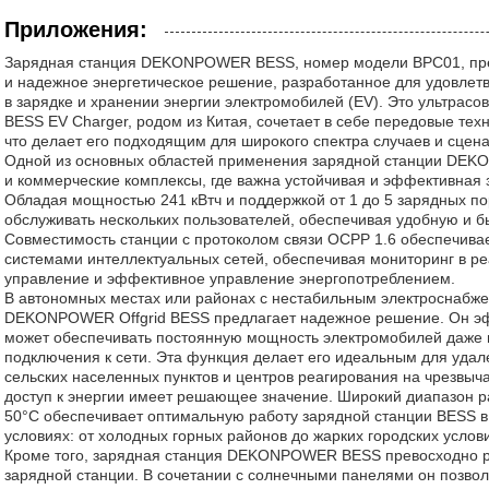
Приложения:
Зарядная станция DEKONPOWER BESS, номер модели BPC01, пре
и надежное энергетическое решение, разработанное для удовлет
в зарядке и хранении энергии электромобилей (EV). Это ультрас
BESS EV Charger, родом из Китая, сочетает в себе передовые тех
что делает его подходящим для широкого спектра случаев и сцен
Одной из основных областей применения зарядной станции DE
и коммерческие комплексы, где важна устойчивая и эффективная 
Обладая мощностью 241 кВтч и поддержкой от 1 до 5 зарядных п
обслуживать нескольких пользователей, обеспечивая удобную и б
Совместимость станции с протоколом связи OCPP 1.6 обеспечива
системами интеллектуальных сетей, обеспечивая мониторинг в р
управление и эффективное управление энергопотреблением.
В автономных местах или районах с нестабильным электроснабже
DEKONPOWER Offgrid BESS предлагает надежное решение. Он эф
может обеспечивать постоянную мощность электромобилей даже п
подключения к сети. Эта функция делает его идеальным для уда
сельских населенных пунктов и центров реагирования на чрезвыч
доступ к энергии имеет решающее значение. Широкий диапазон р
50°C обеспечивает оптимальную работу зарядной станции BESS в
условиях: от холодных горных районов до жарких городских услов
Кроме того, зарядная станция DEKONPOWER BESS превосходно ра
зарядной станции. В сочетании с солнечными панелями он позвол