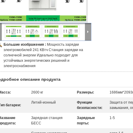
Большие изображения :
Мощность зарядки
электромобилей 241 КВтч Станция зарядки на
солнечной энергии Идеально подходит для
устойчивых энергетических решений и
электроснабжения
одробное описание продукта
Масса:
2600 кг
Размеры:
1686мм*2093
Литий-ионный
Функции
Защита от пе
Тип батареи:
безопасности:
замыкания, 
Название
Зарядная станция
Зарядные
1-5
продукта:
БЕСС
порты: