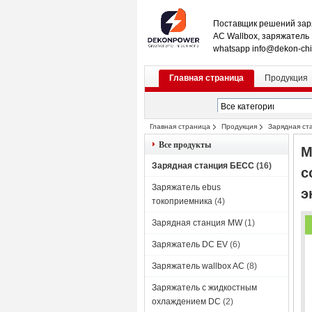
Поставщик решений зар
AC Wallbox, заряжатель
whatsapp info@dekon-ch
Главная страница
Продукция
Главная страница
Продукция
Зарядная ст
подходит для устойчивых энергетичес
Все продукты
М
Зарядная станция БЕСС
(16)
с
Заряжатель ebus
э
токоприемника
(4)
Зарядная станция MW
(1)
Заряжатель DC EV
(6)
Заряжатель wallbox AC
(8)
Заряжатель с жидкостным
охлаждением DC
(2)